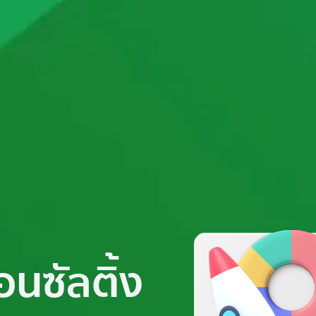
อนซัลติ้ง