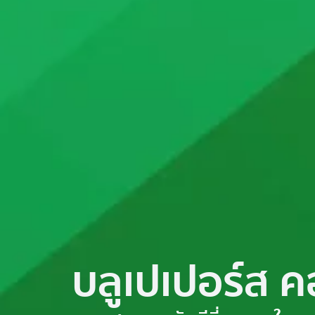
บลูเปเปอร์ส ค